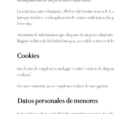
incumplimiento de las presentes condiciones.
La relación entre el usuario y M Poveda Producciones, S. L. s
interpretación y/o a la aplicación de estas condiciones, las
Derecho.
Así mismo le informamos que dispone de un procedimiento de 
litigios en línea de la Unión Europea, accesible a través
Cookies
En el caso de emplear tecnología “cookie” en la web, dispone
cookies”.
En caso contrario, no se emplean cookies de navegación
Datos personales de menores