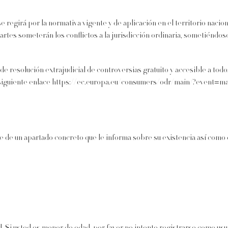
e regirá por la normativa vigente y de aplicación en el territorio nacion
 partes someterán los conflictos a la jurisdicción ordinaria, sometiénd
resolución extrajudicial de controversias gratuito y accesible a todos
 del siguiente enlace https://ec.europa.eu/consumers/odr/main/?event=
 de un apartado concreto que le informa sobre su existencia así como de