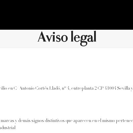
Aviso legal
io en C/ Antonio Cortés Lladó, nº 4, entreplanta 2 CP 41004 Sevilla y
os, marcas y demás signos distintivos que aparecen en el mismo pertene
ndustrial