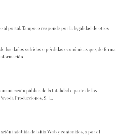
e al portal. Tampoco responde por la legalidad de otros
 de los daños sufridos o pérdidas económicas que, de forma
 información.
omunicación pública de la totalidad o parte de los
 Poveda Producciones, S. L..
zación indebida del sitio Web y contenidos, o por el