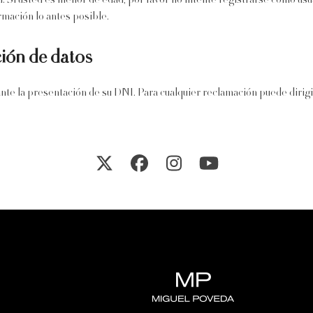
d. Si usted es menor de edad, por favor no intente registrarse como u
mación lo antes posible.
ción de datos
ante la presentación de su DNI. Para cualquier reclamación puede dirig
Twitter
Facebook
Instagram
YouTube