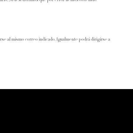
suario. Si descubrimos que por error hemos obtenido
irse al mismo correo indicado. Igualmente podrá dirigirse a