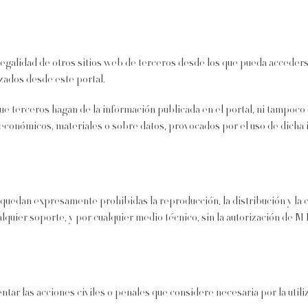
egalidad de otros sitios web de terceros desde los que pueda acceders
azados desde este portal.
ue terceros hagan de la información publicada en el portal, ni tampoco
 económicos, materiales o sobre datos, provocados por el uso de dicha
 quedan expresamente prohibidas la reproducción, la distribución y la c
quier soporte, y por cualquier medio técnico, sin la autorización de M
ntar las acciones civiles o penales que considere necesaria por la utili