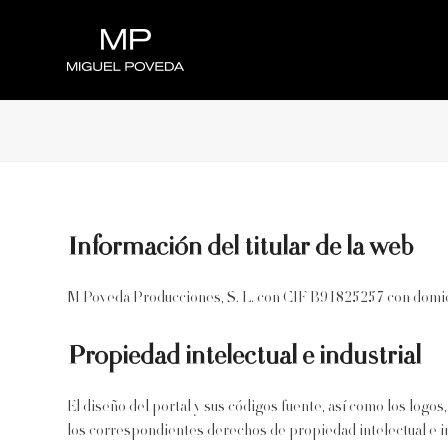
Skip
to
content
Información del titular de la web
M Poveda Producciones, S. L. con CIF B91825257 con domicil
Propiedad intelectual e industrial
El diseño del portal y sus códigos fuente, así como los log
los correspondientes derechos de propiedad intelectual e i