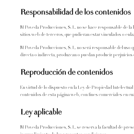
Responsabilidad de los contenidos
M Poveda Producciones, S. L. no se hace responsable de la l
sitios web de terceros, que pudieran estar vinculados o enl
M Poveda Producciones, S. L. no será responsable del uso q
directa o indirecta, produzcan o puedan producir perjuicios
Reproducción de contenidos
En virtud de lo dispuesto en la Ley de Propiedad Intelectual
contenidos de esta página web, con fines comerciales en cual
Ley aplicable
M Poveda Producciones, S. L. se reserva la facultad de prese