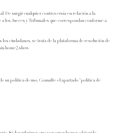
al. De surgir cualquier controversia en relación a la
ose a los Jueces y Tribunales que correspondan conforme a
 los ciudadanos, se trata de la plataforma de resolución de
main.home2.show
 su política de uso. Consulte el apartado “política de