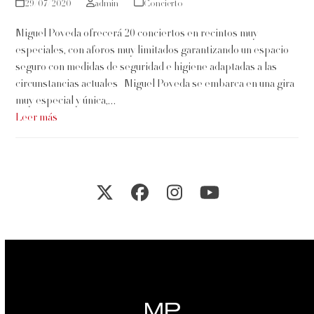
29/07/2020
admin
Concierto
Miguel Poveda ofrecerá 20 conciertos en recintos muy
especiales, con aforos muy limitados garantizando un espacio
seguro con medidas de seguridad e higiene adaptadas a las
circunstancias actuales Miguel Poveda se embarca en una gira
muy especial y única,…
Leer más
Twitter
Facebook
Instagram
YouTube