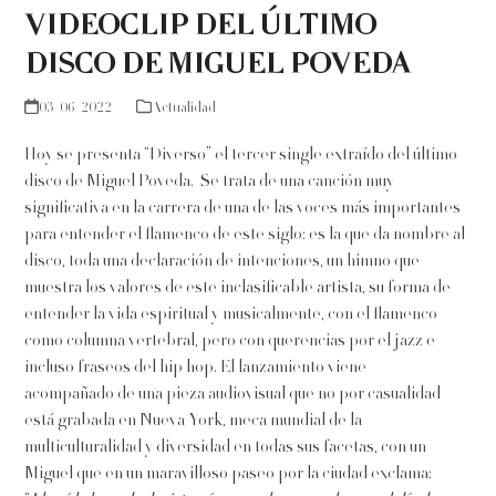
VIDEOCLIP DEL ÚLTIMO
DISCO DE MIGUEL POVEDA
03/06/2022
Actualidad
Hoy se presenta “Diverso” el tercer single extraído del último
disco de Miguel Poveda. Se trata de una canción muy
significativa en la carrera de una de las voces más importantes
para entender el flamenco de este siglo: es la que da nombre al
disco, toda una declaración de intenciones, un himno que
muestra los valores de este inclasificable artista, su forma de
entender la vida espiritual y musicalmente, con el flamenco
como columna vertebral, pero con querencias por el jazz e
incluso fraseos del hip hop. El lanzamiento viene
acompañado de una pieza audiovisual que no por casualidad
está grabada en Nueva York, meca mundial de la
multiculturalidad y diversidad en todas sus facetas, con un
Miguel que en un maravilloso paseo por la ciudad exclama: