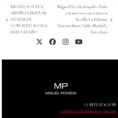
MIGUEL POVEDA
Miguel Poveda despide el año
ANUNCIA NUEVAS
con nuevos conciertos en
FECHAS DE
Sevilla, La Habana,
previous
next
CONCIERTOS PARA
Torremolinos, Cádiz, Madrid y
post:
post:
ESTE VERANO
Barcelona
Twitter
Facebook
Instagram
YouTube
CONTRATACIÓN
contratacion@miguelpoveda.com