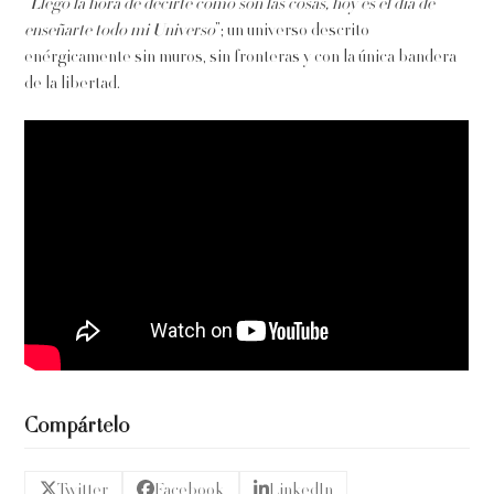
“
Llegó la hora de decirte cómo son las cosas, hoy es el día de
enseñarte todo mi Universo
”; un universo descrito
enérgicamente sin muros, sin fronteras y con la única bandera
de la libertad.
Compártelo
Twitter
Facebook
LinkedIn