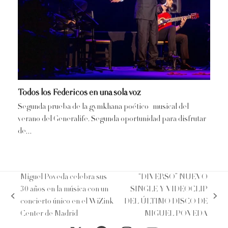
Todos los Federicos en una sola voz
Segunda prueba de la gymkhana poético–musical del
verano del Generalife. Segunda oportunidad para disfrutar
de…
Miguel Poveda celebra sus
“DIVERSO” NUEVO
30 años en la música con un
SINGLE Y VIDEOCLIP
previous
next
concierto único en el WiZink
DEL ÚLTIMO DISCO DE
post:
post:
Center de Madrid
MIGUEL POVEDA