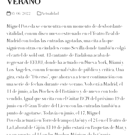
VERANO
03/06/2022
Actualidad
Miguel Poveda se encuentra en un momento de desbordante
vitalidad, con un disco nuevo estrenado en el Teatro Real de
Madrid con todas las entradas agotadas, una cita a la que
siguieron otras en ciudades como Sevilla donde también colgó
el cartel de sold out. El cantante de Badalona acaba de
regresar de EEUU, donde ha actuado en Nueva York, Miami y
Los Ángeles, con un fenomenal éxito de público y crítica. Una
gira, esta de “Diverso”, que ahora va a tener continuación con
una serie de fechas durante este verano. Volverá a Madrid, el
11 de junio, a las Noches del Botánico y de nuevo con todo
vendido. Igual que su cita con el Guitar BCN del próximo 19 de
junio en el Gran Teatre del Liceu con las entradas también a
punto de agotarse. Todavía en junio, el 17, Miguel
Poveda actuará en Torredelcampo (Jaén) y el 24 en el Teatro de
La Laboral de Gijón. El 10 de julio estará en Roquetas de Mar, y