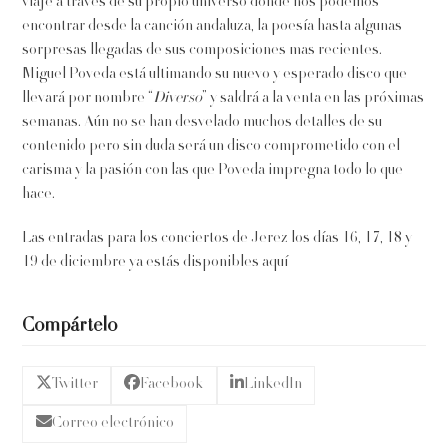
viaje a través de su propio universo donde nos podemos
encontrar desde la canción andaluza, la poesía hasta algunas
sorpresas llegadas de sus composiciones mas recientes.
Miguel Poveda está ultimando su nuevo y esperado disco que
llevará por nombre “
Diverso
” y saldrá a la venta en las próximas
semanas. Aún no se han desvelado muchos detalles de su
contenido pero sin duda será un disco comprometido con el
carisma y la pasión con las que Poveda impregna todo lo que
hace.
Las entradas para los conciertos de Jerez los días 16, 17, 18 y
19 de diciembre ya estás disponibles aquí
Compártelo
Twitter
Facebook
LinkedIn
Correo electrónico