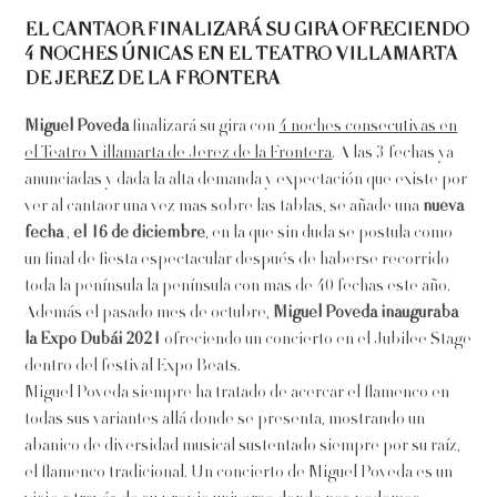
EL CANTAOR FINALIZARÁ SU GIRA OFRECIENDO
4 NOCHES ÚNICAS EN EL TEATRO VILLAMARTA
DE JEREZ DE LA FRONTERA
Miguel Poveda
finalizará su gira con
4 noches consecutivas en
el Teatro Villamarta de Jerez de la Frontera
. A las 3 fechas ya
anunciadas y dada la alta demanda y expectación que existe por
ver al cantaor una vez mas sobre las tablas, se añade una
nueva
fecha
,
el 16 de diciembre
, en la que sin duda se postula como
un final de fiesta espectacular después de haberse recorrido
toda la península la península con mas de 40 fechas este año.
Además el pasado mes de octubre,
Miguel Poveda inauguraba
la Expo Dubái 2021
ofreciendo un concierto en el Jubilee Stage
dentro del festival Expo Beats.
Miguel Poveda siempre ha tratado de acercar el flamenco en
todas sus variantes allá donde se presenta, mostrando un
abanico de diversidad musical sustentado siempre por su raíz,
el flamenco tradicional. Un concierto de Miguel Poveda es un