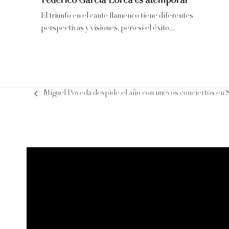
Federico García Lorca es atemporal
El triunfo en el cante flamenco tiene diferentes
perspectivas y visiones, pero si el éxito…
Miguel Poveda despide el año con nuevos conciertos en S
previous
post: