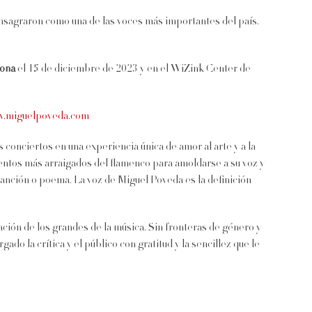
onsagraron como una de las voces más importantes del país.
lona
el 15 de diciembre de 2023 y en el WiZink Center de
.miguelpoveda.com
conciertos en una experiencia única de amor al arte y a la
entos más arraigados del flamenco para amoldarse a su voz y
canción o poema. La voz de Miguel Poveda es la definición
ación de los grandes de la música. Sin fronteras de género y
 la crítica y el público con gratitud y la sencillez que le