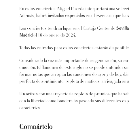
En estos conciertos, Miguel Poveda interpretará una selecc
Además, habrá
invitados especiales
en el escenario que har
Los conciertos tendrán lugar en el Cartuja Center de
Sevilla
Madrid
el 18 de enero de 2024.
Todas las entradas para estos conciertos estarán disponibl
Considerado la voz más importante de su generación, su cari
emoción. El flamenco de este siglo no se puede entender si
formar notas que arropan las canciones de ayer y de hoy, dá
perfecta de sentimiento, repleta de matices, arriesgada en 
Un artista con una trayectoria repleta de premios que ha sab
con la libertad como bandera ha paseado sus diferentes espec
caracteriza.
Compártelo