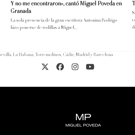
Y no me encontraron», cantó Miguel Poveda en
T
Granada
S
v
La sola presencia de la gran escritora Antonina Rodrigo
d
hizo ponerse de rodillas a Miguel…
evilla, La Habana, Torremolinos, Cádiz, Madrid y Barcelona
Twitter
Facebook
Instagram
YouTube