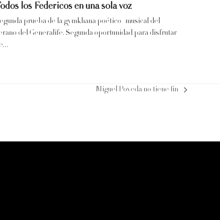
odos los Federicos en una sola voz
egunda prueba de la gymkhana poético–musical del
erano del Generalife. Segunda oportunidad para disfrutar
e…
Miguel Poveda no tiene fin
next
post: