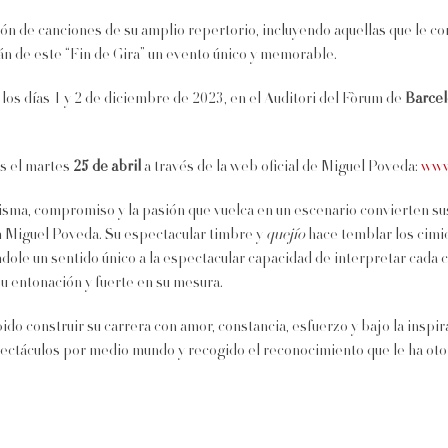
ión de canciones de su amplio repertorio, incluyendo aquellas que le c
án de este “Fin de Gira” un evento único y memorable.
los días 1 y 2 de diciembre de 2023, en el Auditori del Fòrum de
Barce
es el martes
25 de abril
a través de la web oficial de Miguel Poveda:
www
sma, compromiso y la pasión que vuelca en un escenario convierten sus 
n Miguel Poveda. Su espectacular timbre y
quejío
hace temblar los cimi
ndole un sentido único a la espectacular capacidad de interpretar cada 
su entonación y fuerte en su mesura.
ido construir su carrera con amor, constancia, esfuerzo y bajo la inspir
táculos por medio mundo y recogido el reconocimiento que le ha otorgado