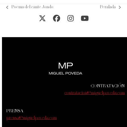
Poema del cante Jondo
Peralada
previous
next
post:
post:
Twitter
Facebook
Instagram
YouTube
CONTRATACIÓN
contratacion@miguelpoveda.com
PRENSA
prensa@miguelpoveda.com