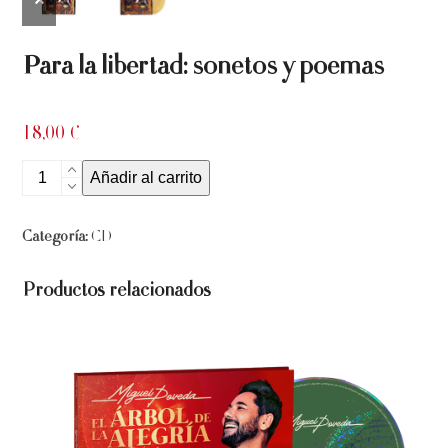
slide
slide
Para la libertad: sonetos y poemas
18,00
€
Para
Añadir al carrito
la
libertad:
Categoría:
CD
sonetos
y
Productos relacionados
poemas
cantidad