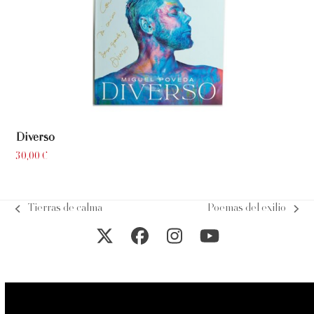
Diverso
30,00
€
Tierras de calma
Poemas del exilio
previous
next
post:
post:
Twitter
Facebook
Instagram
YouTube