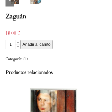
slide
slide
Zaguán
18,00
€
Zaguán
Añadir al carrito
cantidad
Categoría:
CD
Productos relacionados