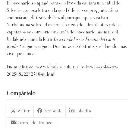
El escenario se apagó para que Poveda cantara una cabal de
Silverio con esa letra en la que Federico se pregunta cómo
cantaría aquel. Y se volvió azul para que aparezca Eva
Yerbabuena sobre el escenario y con dos desplantes y dos
zapatazos se convierte en dueña del escenario mientras el
badalonés canta la letra
Tres ciudades
de
Poema del cante
jondo
. Y sigue, y sigue… Dos horas de disfrute, y el duende, más
vivo que nunca.
Fuente: https://www.ideal.es/culturas/federicos-sola-voz-
20250822232718-nt.html
Compártelo
Twitter
Facebook
LinkedIn
Correo electrónico