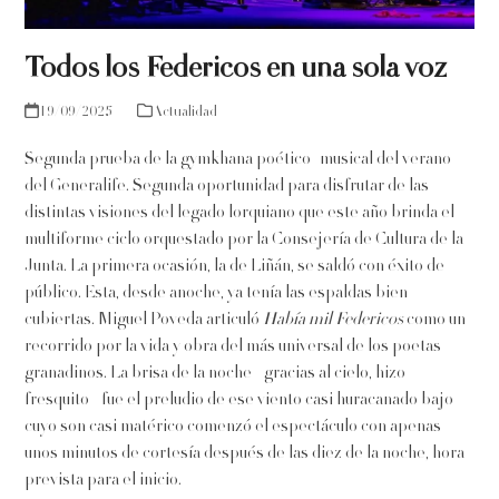
Todos los Federicos en una sola voz
19/09/2025
Actualidad
Segunda prueba de la gymkhana poético–musical del verano
del Generalife. Segunda oportunidad para disfrutar de las
distintas visiones del legado lorquiano que este año brinda el
multiforme ciclo orquestado por la Consejería de Cultura de la
Junta. La primera ocasión, la de Liñán, se saldó con éxito de
público. Esta, desde anoche, ya tenía las espaldas bien
cubiertas. Miguel Poveda articuló
Había mil Federicos
como un
recorrido por la vida y obra del más universal de los poetas
granadinos. La brisa de la noche –gracias al cielo, hizo
fresquito– fue el preludio de ese viento casi huracanado bajo
cuyo son casi matérico comenzó el espectáculo con apenas
unos minutos de cortesía después de las diez de la noche, hora
prevista para el inicio.