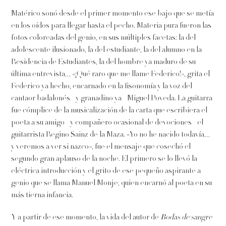
Matérico sonó desde el primer momento ese bajo que se metía
en los oídos para llegar hasta el pecho. Materia pura fueron las
fotos coloreadas del genio, en sus múltiples facetas: la del
adolescente ilusionado, la del estudiante, la del alumno en la
Residencia de Estudiantes, la del hombre ya maduro de su
última entrevista… «¡Qué raro que me llame Federico!», grita el
Federico ya hecho, encarnado en la fisonomía y la voz del
cantaor badalonés –y granadino ya– Miguel Poveda. La guitarra
fue cómplice de la musicalización de la carta que escribiera el
poeta a su amigo –y compañero ocasional de devociones– el
guitarrista Regino Sainz de la Maza. «Yo no he nacido todavía…
y veremos a ver si nazco», fue el mensaje que cosechó el
segundo gran aplauso de la noche. El primero se lo llevó la
eléctrica introducción y el grito de ese pequeño aspirante a
genio que se llama Manuel Monje, quien encarnó al poeta en su
más tierna infancia.
Y a partir de ese momento, la vida del autor de
Bodas de sangre