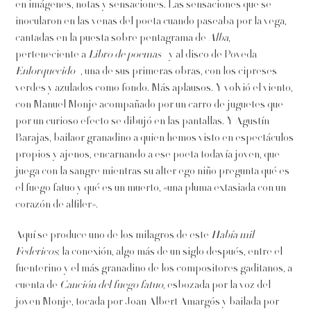
en imágenes, notas y sensaciones. Las sensaciones que se
inocularon en las venas del poeta cuando paseaba por la vega,
cantadas en la puesta sobre pentagrama de
Alba
,
perteneciente a
Libro de poemas
–y al disco de Poveda
Enlorquecido
–, una de sus primeras obras, con los cipreses
verdes y azulados como fondo. Más aplausos. Y volvió el viento,
con Manuel Monje acompañado por un carro de juguetes que
por un curioso efecto se dibujó en las pantallas. Y Agustín
Barajas, bailaor granadino a quien hemos visto en espectáculos
propios y ajenos, encarnando a ese poeta todavía joven, que
juega con la sangre mientras su alter ego niño pregunta qué es
el fuego fatuo y qué es un muerto, «una pluma extasiada con un
corazón de alfiler».
Aquí se produce uno de los milagros de este
Había mil
Federicos
: la conexión, algo más de un siglo después, entre el
fuenterino y el más granadino de los compositores gaditanos, a
cuenta de
Canción del fuego fatuo
, esbozada por la voz del
joven Monje, tocada por Joan Albert Amargós y bailada por