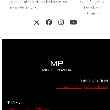
previous
espectáculo ‘Había mil Federicos’ en
cantó Miguel
next
post:
recuerdo de Lorca
Poveda en
post:
Granada
Twitter
Facebook
Instagram
YouTube
CONTRATACIÓN
contratacion@miguelpoveda.com
PRENSA
prensa@miguelpoveda.com