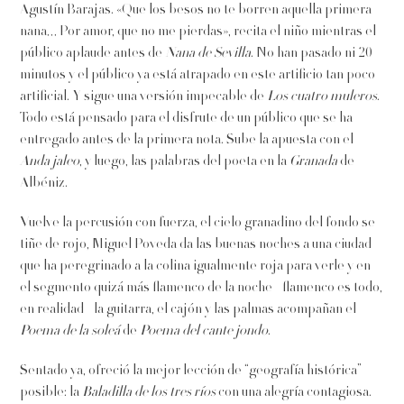
Agustín Barajas. «Que los besos no te borren aquella primera
nana… Por amor, que no me pierdas», recita el niño mientras el
público aplaude antes de
Nana de Sevilla
. No han pasado ni 20
minutos y el público ya está atrapado en este artificio tan poco
artificial. Y sigue una versión impecable de
Los cuatro muleros
.
Todo está pensado para el disfrute de un público que se ha
entregado antes de la primera nota. Sube la apuesta con el
Anda jaleo
, y luego, las palabras del poeta en la
Granada
de
Albéniz.
Vuelve la percusión con fuerza, el cielo granadino del fondo se
tiñe de rojo, Miguel Poveda da las buenas noches a una ciudad
que ha peregrinado a la colina igualmente roja para verle y en
el segmento quizá más flamenco de la noche –flamenco es todo,
en realidad– la guitarra, el cajón y las palmas acompañan el
Poema de la soleá
de
Poema del cante jondo
.
Sentado ya, ofreció la mejor lección de “geografía histórica”
posible: la
Baladilla de los tres ríos
con una alegría contagiosa.